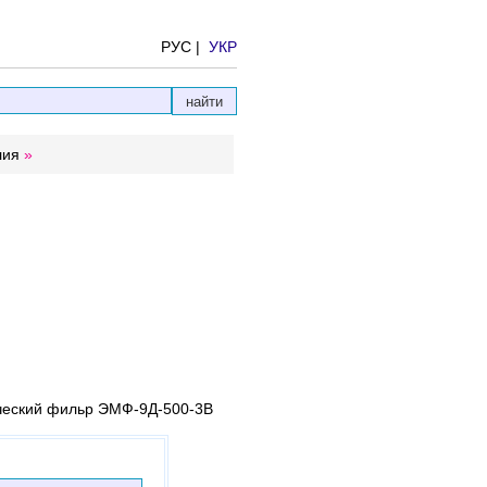
РУС |
УКР
лия
»
ческий фильр ЭМФ-9Д-500-3В