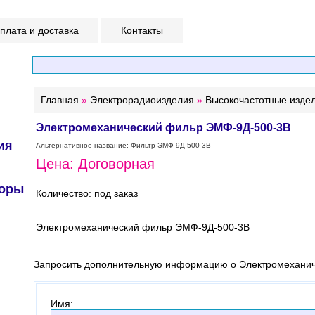
лата и доставка
Контакты
Главная
»
Электрорадиоизделия
»
Высокочастотные изде
Электромеханический фильр ЭМФ-9Д-500-3В
ия
Альтернативное название: Фильтр ЭМФ-9Д-500-3В
Цена: Договорная
торы
Количество: под заказ
Электромеханический фильр ЭМФ-9Д-500-3В
Запросить дополнительную информацию о Электромехани
Имя
: