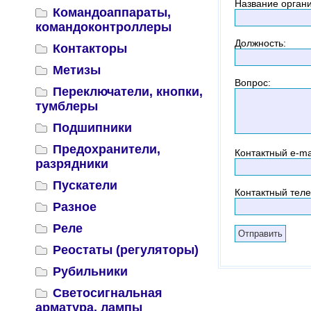
Название орган
Командоаппараты,
командоконтроллеры
Должность
:
Контакторы
Метизы
Вопрос
:
Переключатели, кнопки,
тумблеры
Подшипники
Предохранители,
Контактный
e-ma
разрядники
Пускатели
Контактный тел
Разное
Реле
Реостаты (регуляторы)
Рубильники
Светосигнальная
арматура, лампы