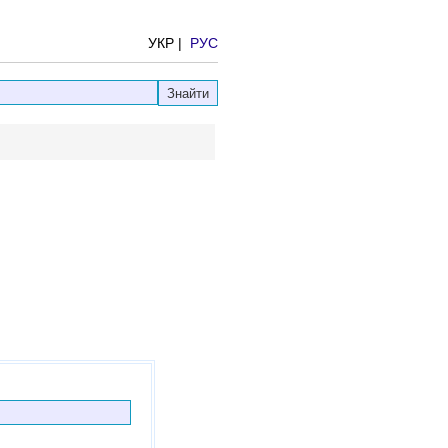
УКР |
РУС