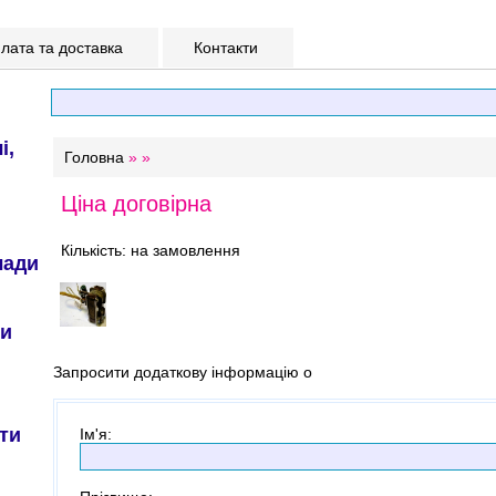
ата та доставка
Контакти
і,
Головна
»
»
Ціна договірна
Кількість: на замовлення
лади
ри
Запросити додаткову інформацію о
ти
Ім'я
: