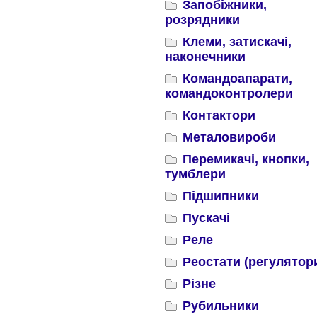
Запобіжники,
розрядники
Клеми, затискачі,
наконечники
Командоапарати,
командоконтролери
Контактори
Металовироби
Перемикачі, кнопки,
тумблери
Підшипники
Пускачі
Реле
Реостати (регулятор
Різне
Рубильники