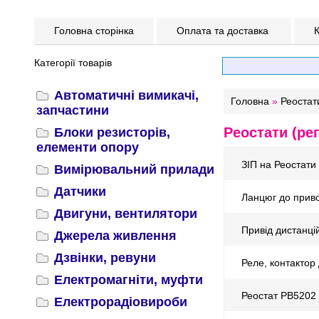
Головна сторінка
Оплата та доставка
К
Категорії товарів
Автоматичні вимикачі,
Головна
»
Реостат
запчастини
Реостати (ре
Блоки резисторів,
елементи опору
ЗІП на Реостати
Вимірювальний прилади
Датчики
Ланцюг до приво
Двигуни, вентилятори
Привід дистанці
Джерела живлення
Дзвінки, ревуни
Реле, контактор
Електромагніти, муфти
Реостат РВ5202
Електрорадіовироби