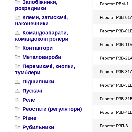
Запобіжники,
Реостат РВМ-1
розрядники
Клеми, затискачі,
Реостат РЗВ-01
наконечники
Реостат РЗВ-01
Командоапарати,
командоконтролери
Реостат РЗВ-11
Контактори
Металовироби
Реостат РЗВ-21
Перемикачі, кнопки,
Реостат РЗВ-31
тумблери
Підшипники
Реостат РЗВ-31
Пускачі
Реостат РЗВ-31
Реле
Реостати (регулятори)
Реостат РЗВ-41
Різне
Реостат РЗП-3
Рубильники