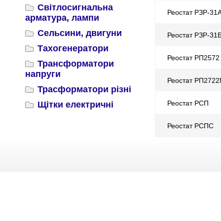
Світлосигнальна
Реостат РЗР-31
арматура, лампи
Сельсини, двигуни
Реостат РЗР-31
Тахогенератори
Реостат РП2572
Трансформатори
напруги
Реостат РП272
Трасформатори різні
Реостат РСП
Щітки електричні
Реостат РСПС