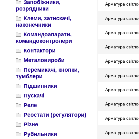
Запобіжники,
Арматура світло
розрядники
Клеми, затискачі,
Арматура світл
наконечники
Арматура світл
Командоапарати,
командоконтролери
Арматура світло
Контактори
Металовироби
Арматура світло
Перемикачі, кнопки,
Арматура світло
тумблери
Підшипники
Арматура світл
Пускачі
Арматура світл
Реле
Реостати (регулятори)
Арматура світл
Різне
Арматура світл
Рубильники