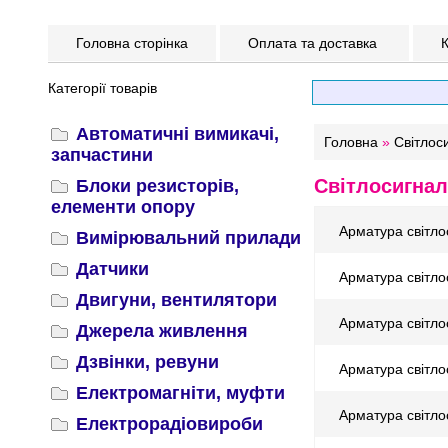
Головна сторінка
Оплата та доставка
К
Категорії товарів
Автоматичні вимикачі,
Головна
»
Світлос
запчастини
Світлосигнал
Блоки резисторів,
елементи опору
Арматура світл
Вимірювальний прилади
Датчики
Арматура світл
Двигуни, вентилятори
Арматура світл
Джерела живлення
Дзвінки, ревуни
Арматура світл
Електромагніти, муфти
Арматура світл
Електрорадіовироби