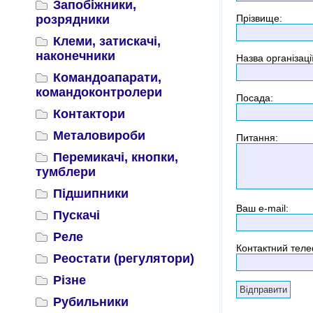
Запобіжники,
розрядники
Прізвище
:
Клеми, затискачі,
наконечники
Назва організаці
Командоапарати,
командоконтролери
Посада
:
Контактори
Металовироби
Питання
:
Перемикачі, кнопки,
тумблери
Підшипники
Ваш e-mail:
Пускачі
Реле
Контактний тел
Реостати (регулятори)
Різне
Рубильники