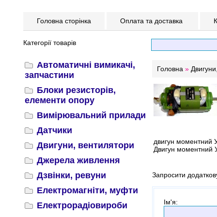
Головна сторінка
Оплата та доставка
К
Категорії товарів
Автоматичні вимикачі,
Головна
»
Двигуни
запчастини
Блоки резисторів,
елементи опору
Вимірювальний прилади
Датчики
двигун моментний 
Двигуни, вентилятори
Двигун моментний 
Джерела живлення
Дзвінки, ревуни
Запросити додатков
Електромагніти, муфти
Ім'я
:
Електрорадіовироби