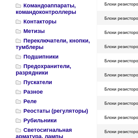
Блоки резистор
Командоаппараты,
командоконтроллеры
Блоки резистор
Контакторы
Метизы
Блоки резисторо
Переключатели, кнопки,
тумблеры
Блоки резистор
Подшипники
Блоки резистор
Предохранители,
разрядники
Блоки резистор
Пускатели
Блоки резистор
Разное
Реле
Блоки резистор
Реостаты (регуляторы)
Блоки резистор
Рубильники
Светосигнальная
Блоки резистор
арматура, лампы