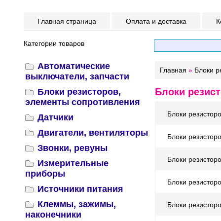
Главная страница
Оплата и доставка
К
Категории товаров
Автоматические
Главная
»
Блоки р
выключатели, запчасти
Блоки резис
Блоки резисторов,
элементы сопротивления
Блоки резисторо
Датчики
Двигатели, вентиляторы
Блоки резисторо
Звонки, ревуны
Блоки резисторо
Измерительные
приборы
Блоки резисторо
Источники питания
Клеммы, зажимы,
Блоки резисторо
наконечники