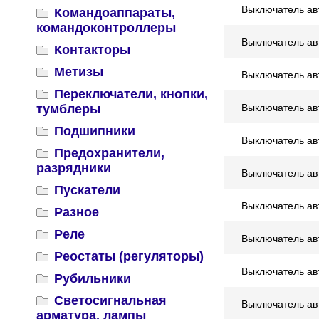
Выключатель ав
Командоаппараты,
командоконтроллеры
Выключатель ав
Контакторы
Метизы
Выключатель ав
Переключатели, кнопки,
тумблеры
Выключатель ав
Подшипники
Выключатель ав
Предохранители,
разрядники
Выключатель ав
Пускатели
Выключатель ав
Разное
Реле
Выключатель ав
Реостаты (регуляторы)
Выключатель ав
Рубильники
Светосигнальная
Выключатель ав
арматура, лампы