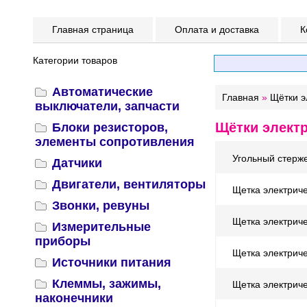
Главная страница
Оплата и доставка
К
Категории товаров
Автоматические
Главная
»
Щётки э
выключатели, запчасти
Щётки электр
Блоки резисторов,
элементы сопротивления
Угольный стерж
Датчики
Двигатели, вентиляторы
Щетка электриче
Звонки, ревуны
Щетка электриче
Измерительные
приборы
Щетка электрич
Источники питания
Клеммы, зажимы,
Щетка электрич
наконечники