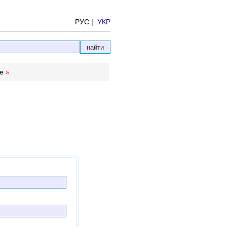
РУС |
УКР
е
»