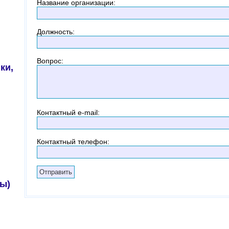
Название организации
:
Должность
:
Вопрос
:
ки,
Контактный
e-mail:
Контактный телефон
:
ы)