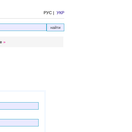
РУС |
УКР
е
»