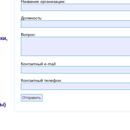
Название организации
:
Должность
:
Вопрос
:
ки,
Контактный
e-mail:
Контактный телефон
:
ы)