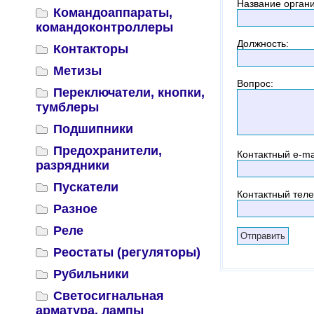
Название орган
Командоаппараты,
командоконтроллеры
Должность
:
Контакторы
Метизы
Вопрос
:
Переключатели, кнопки,
тумблеры
Подшипники
Предохранители,
Контактный
e-ma
разрядники
Пускатели
Контактный тел
Разное
Реле
Реостаты (регуляторы)
Рубильники
Светосигнальная
арматура, лампы