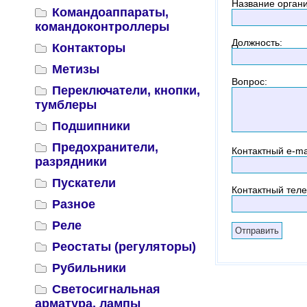
Название орган
Командоаппараты,
командоконтроллеры
Должность
:
Контакторы
Метизы
Вопрос
:
Переключатели, кнопки,
тумблеры
Подшипники
Предохранители,
Контактный
e-ma
разрядники
Пускатели
Контактный тел
Разное
Реле
Реостаты (регуляторы)
Рубильники
Светосигнальная
арматура, лампы