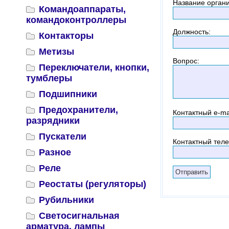
Название орган
Командоаппараты,
командоконтроллеры
Должность
:
Контакторы
Метизы
Вопрос
:
Переключатели, кнопки,
тумблеры
Подшипники
Предохранители,
Контактный
e-ma
разрядники
Пускатели
Контактный тел
Разное
Реле
Реостаты (регуляторы)
Рубильники
Светосигнальная
арматура, лампы