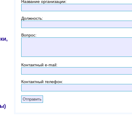
Название организации
:
Должность
:
Вопрос
:
ки,
Контактный
e-mail:
Контактный телефон
:
ы)