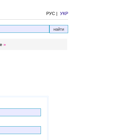
РУС |
УКР
е
»