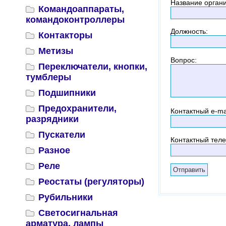
Название орган
Командоаппараты,
командоконтроллеры
Должность
:
Контакторы
Метизы
Вопрос
:
Переключатели, кнопки,
тумблеры
Подшипники
Предохранители,
Контактный
e-ma
разрядники
Пускатели
Контактный тел
Разное
Реле
Реостаты (регуляторы)
Рубильники
Светосигнальная
арматура, лампы