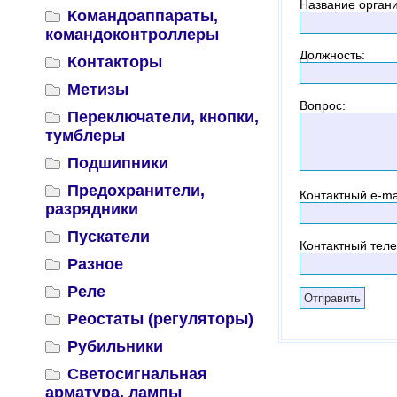
Название орган
Командоаппараты,
командоконтроллеры
Должность
:
Контакторы
Метизы
Вопрос
:
Переключатели, кнопки,
тумблеры
Подшипники
Предохранители,
Контактный
e-ma
разрядники
Пускатели
Контактный тел
Разное
Реле
Реостаты (регуляторы)
Рубильники
Светосигнальная
арматура, лампы