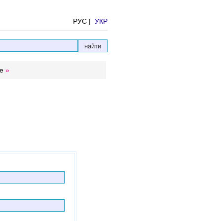
РУС |
УКР
е
»