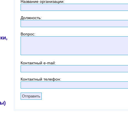
Название организации
:
Должность
:
Вопрос
:
ки,
Контактный
e-mail:
Контактный телефон
:
ы)