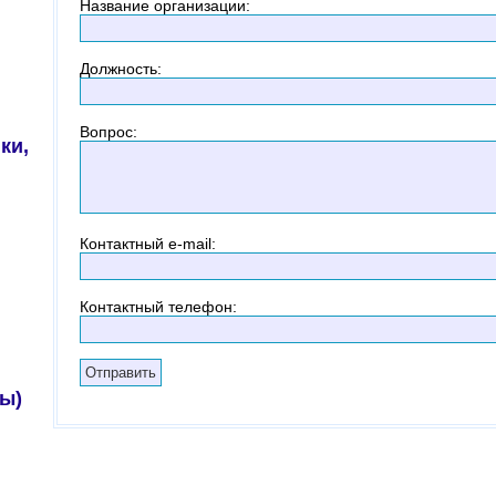
Название организации
:
Должность
:
Вопрос
:
ки,
Контактный
e-mail:
Контактный телефон
:
ы)