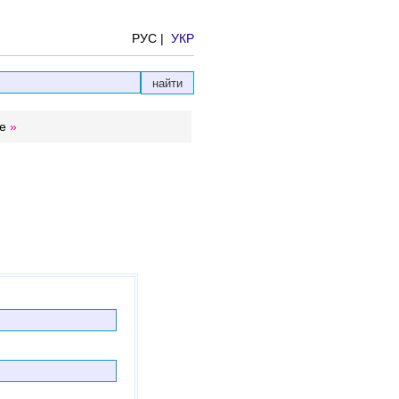
РУС |
УКР
е
»