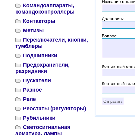
Название орган
Командоаппараты,
командоконтроллеры
Должность
:
Контакторы
Метизы
Вопрос
:
Переключатели, кнопки,
тумблеры
Подшипники
Предохранители,
Контактный
e-ma
разрядники
Пускатели
Контактный тел
Разное
Реле
Реостаты (регуляторы)
Рубильники
Светосигнальная
арматура, лампы