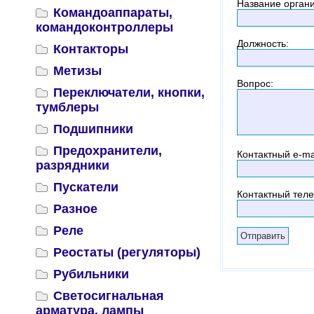
Название орган
Командоаппараты,
командоконтроллеры
Должность
:
Контакторы
Метизы
Вопрос
:
Переключатели, кнопки,
тумблеры
Подшипники
Предохранители,
Контактный
e-ma
разрядники
Пускатели
Контактный тел
Разное
Реле
Реостаты (регуляторы)
Рубильники
Светосигнальная
арматура, лампы