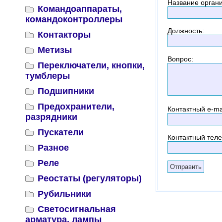
Название орган
Командоаппараты,
командоконтроллеры
Должность
:
Контакторы
Метизы
Вопрос
:
Переключатели, кнопки,
тумблеры
Подшипники
Предохранители,
Контактный
e-ma
разрядники
Пускатели
Контактный тел
Разное
Реле
Реостаты (регуляторы)
Рубильники
Светосигнальная
арматура, лампы