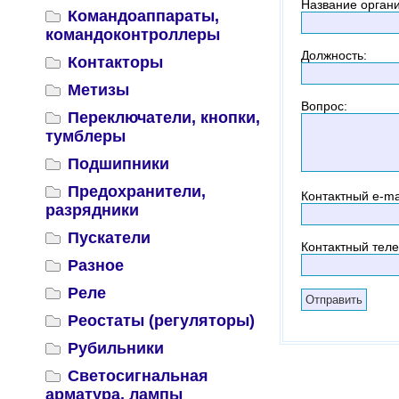
Название орган
Командоаппараты,
командоконтроллеры
Должность
:
Контакторы
Метизы
Вопрос
:
Переключатели, кнопки,
тумблеры
Подшипники
Предохранители,
Контактный
e-ma
разрядники
Пускатели
Контактный тел
Разное
Реле
Реостаты (регуляторы)
Рубильники
Светосигнальная
арматура, лампы