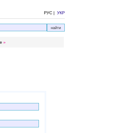
РУС |
УКР
е
»