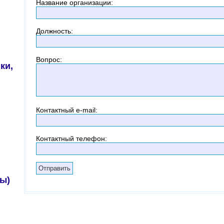
Название организации
:
Должность
:
Вопрос
:
ки,
Контактный
e-mail:
Контактный телефон
:
ы)