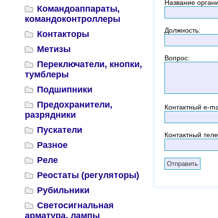
Название орган
Командоаппараты,
командоконтроллеры
Должность
:
Контакторы
Метизы
Вопрос
:
Переключатели, кнопки,
тумблеры
Подшипники
Предохранители,
Контактный
e-ma
разрядники
Пускатели
Контактный тел
Разное
Реле
Реостаты (регуляторы)
Рубильники
Светосигнальная
арматура, лампы