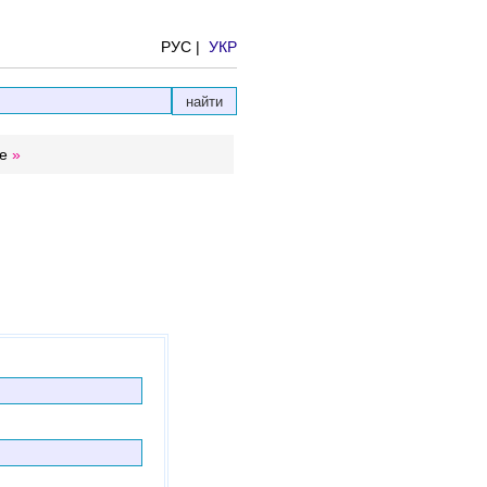
РУС |
УКР
е
»