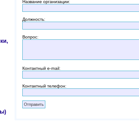
Название организации
:
Должность
:
Вопрос
:
ки,
Контактный
e-mail:
Контактный телефон
:
ы)