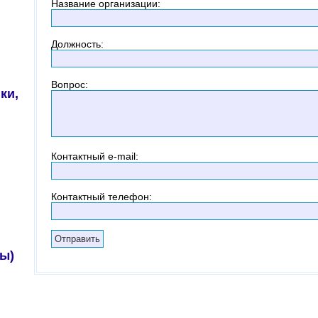
Название организации
:
Должность
:
Вопрос
:
ки,
Контактный
e-mail:
Контактный телефон
:
ы)