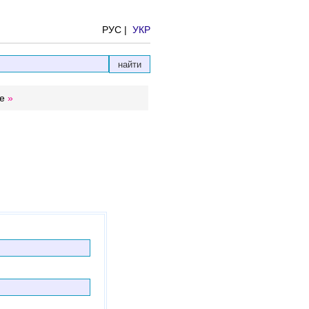
РУС |
УКР
е
»