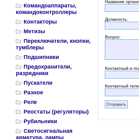
Название орган
Командоаппараты,
командоконтроллеры
Должность
:
Контакторы
Метизы
Вопрос
:
Переключатели, кнопки,
тумблеры
Подшипники
Предохранители,
Контактный
e-ma
разрядники
Пускатели
Контактный тел
Разное
Реле
Реостаты (регуляторы)
Рубильники
Светосигнальная
арматура, лампы