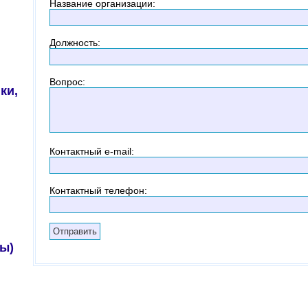
Название организации
:
Должность
:
Вопрос
:
ки,
Контактный
e-mail:
Контактный телефон
:
ы)