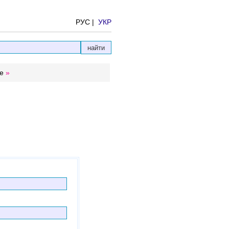
РУС |
УКР
е
»