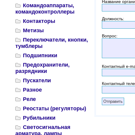
Название орган
Командоаппараты,
командоконтроллеры
Должность
:
Контакторы
Метизы
Вопрос
:
Переключатели, кнопки,
тумблеры
Подшипники
Предохранители,
Контактный
e-ma
разрядники
Пускатели
Контактный тел
Разное
Реле
Реостаты (регуляторы)
Рубильники
Светосигнальная
арматура, лампы