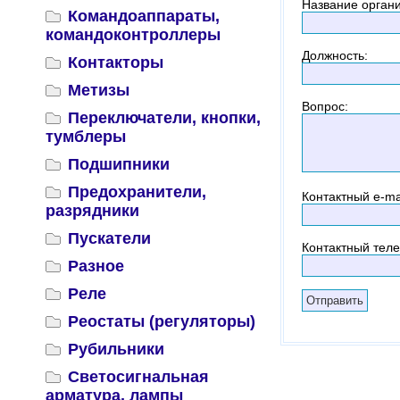
Название орган
Командоаппараты,
командоконтроллеры
Должность
:
Контакторы
Метизы
Вопрос
:
Переключатели, кнопки,
тумблеры
Подшипники
Предохранители,
Контактный
e-ma
разрядники
Пускатели
Контактный тел
Разное
Реле
Реостаты (регуляторы)
Рубильники
Светосигнальная
арматура, лампы