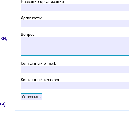
Название организации
:
Должность
:
Вопрос
:
ки,
Контактный
e-mail:
Контактный телефон
:
ы)