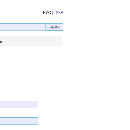
РУС |
УКР
е
»