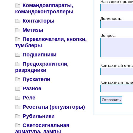
Название орган
Командоаппараты,
командоконтроллеры
Должность
:
Контакторы
Метизы
Вопрос
:
Переключатели, кнопки,
тумблеры
Подшипники
Предохранители,
Контактный
e-ma
разрядники
Пускатели
Контактный тел
Разное
Реле
Реостаты (регуляторы)
Рубильники
Светосигнальная
арматура, лампы