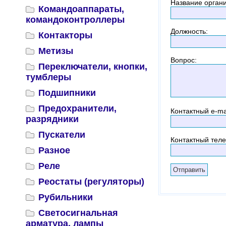
Название орган
Командоаппараты,
командоконтроллеры
Должность
:
Контакторы
Метизы
Вопрос
:
Переключатели, кнопки,
тумблеры
Подшипники
Предохранители,
Контактный
e-ma
разрядники
Пускатели
Контактный тел
Разное
Реле
Реостаты (регуляторы)
Рубильники
Светосигнальная
арматура, лампы