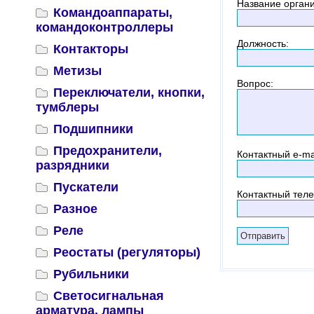
Название орган
Командоаппараты,
командоконтроллеры
Должность
:
Контакторы
Метизы
Вопрос
:
Переключатели, кнопки,
тумблеры
Подшипники
Предохранители,
Контактный
e-ma
разрядники
Пускатели
Контактный тел
Разное
Реле
Реостаты (регуляторы)
Рубильники
Светосигнальная
арматура, лампы