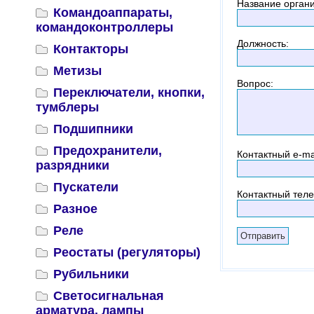
Название орган
Командоаппараты,
командоконтроллеры
Должность
:
Контакторы
Метизы
Вопрос
:
Переключатели, кнопки,
тумблеры
Подшипники
Предохранители,
Контактный
e-ma
разрядники
Пускатели
Контактный тел
Разное
Реле
Реостаты (регуляторы)
Рубильники
Светосигнальная
арматура, лампы