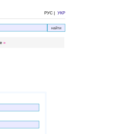
РУС |
УКР
е
»