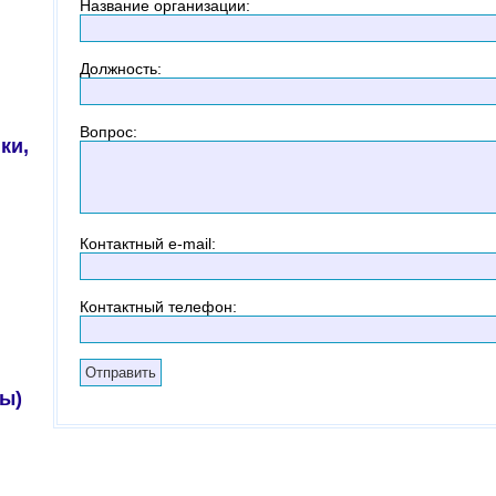
Название организации
:
Должность
:
Вопрос
:
ки,
Контактный
e-mail:
Контактный телефон
:
ы)