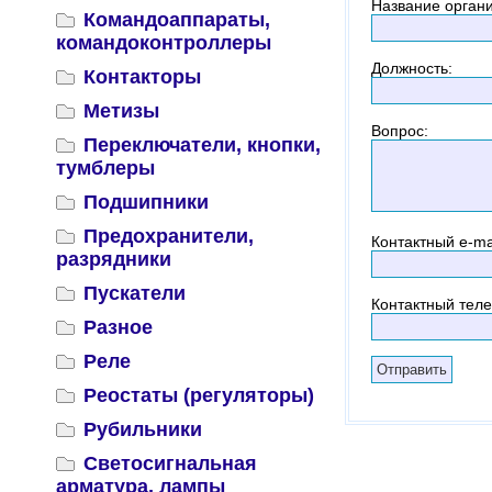
Название орган
Командоаппараты,
командоконтроллеры
Должность
:
Контакторы
Метизы
Вопрос
:
Переключатели, кнопки,
тумблеры
Подшипники
Предохранители,
Контактный
e-ma
разрядники
Пускатели
Контактный тел
Разное
Реле
Реостаты (регуляторы)
Рубильники
Светосигнальная
арматура, лампы