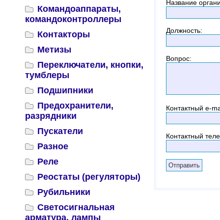
Название орган
Командоаппараты,
командоконтроллеры
Должность
:
Контакторы
Метизы
Вопрос
:
Переключатели, кнопки,
тумблеры
Подшипники
Предохранители,
Контактный
e-ma
разрядники
Пускатели
Контактный тел
Разное
Реле
Реостаты (регуляторы)
Рубильники
Светосигнальная
арматура, лампы