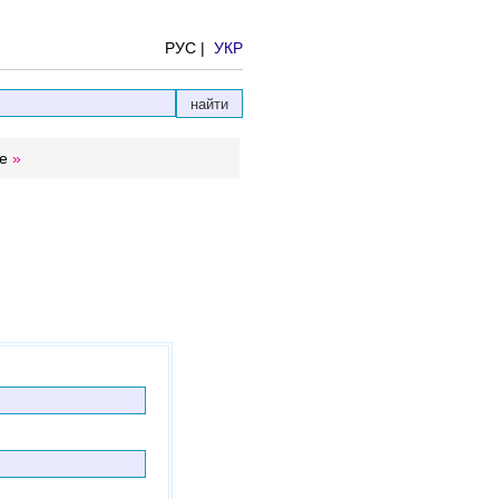
РУС |
УКР
е
»