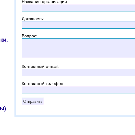
Название организации
:
Должность
:
Вопрос
:
ки,
Контактный
e-mail:
Контактный телефон
:
ы)