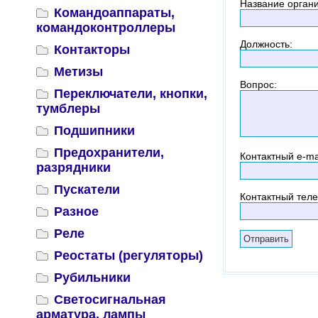
Название орган
Командоаппараты,
командоконтроллеры
Должность
:
Контакторы
Метизы
Вопрос
:
Переключатели, кнопки,
тумблеры
Подшипники
Предохранители,
Контактный
e-ma
разрядники
Пускатели
Контактный тел
Разное
Реле
Реостаты (регуляторы)
Рубильники
Светосигнальная
арматура, лампы