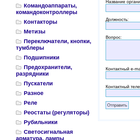
Название орган
Командоаппараты,
командоконтроллеры
Должность
:
Контакторы
Метизы
Вопрос
:
Переключатели, кнопки,
тумблеры
Подшипники
Предохранители,
Контактный
e-ma
разрядники
Пускатели
Контактный тел
Разное
Реле
Реостаты (регуляторы)
Рубильники
Светосигнальная
арматура, лампы