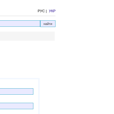
РУС |
УКР