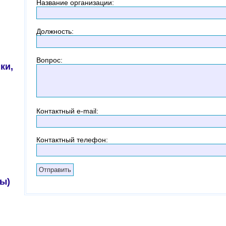
Название организации
:
Должность
:
Вопрос
:
ки,
Контактный
e-mail:
Контактный телефон
:
ы)