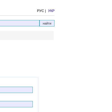
РУС |
УКР