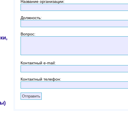
Название организации
:
Должность
:
Вопрос
:
ки,
Контактный
e-mail:
Контактный телефон
:
ы)