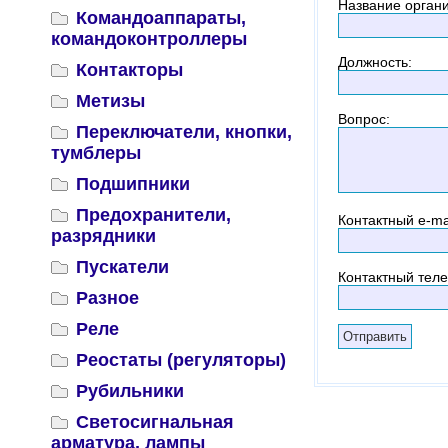
Название орган
Командоаппараты,
командоконтроллеры
Должность
:
Контакторы
Метизы
Вопрос
:
Переключатели, кнопки,
тумблеры
Подшипники
Предохранители,
Контактный
e-ma
разрядники
Пускатели
Контактный тел
Разное
Реле
Реостаты (регуляторы)
Рубильники
Светосигнальная
арматура, лампы