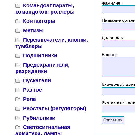
Фамилия
:
Командоаппараты,
командоконтроллеры
Название орган
Контакторы
Метизы
Должность
:
Переключатели, кнопки,
тумблеры
Вопрос
:
Подшипники
Предохранители,
разрядники
Пускатели
Контактный
e-ma
Разное
Реле
Контактный тел
Реостаты (регуляторы)
Рубильники
Светосигнальная
арматура, лампы