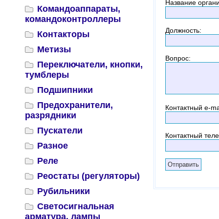
Название орган
Командоаппараты,
командоконтроллеры
Должность
:
Контакторы
Метизы
Вопрос
:
Переключатели, кнопки,
тумблеры
Подшипники
Предохранители,
Контактный
e-ma
разрядники
Пускатели
Контактный тел
Разное
Реле
Реостаты (регуляторы)
Рубильники
Светосигнальная
арматура, лампы