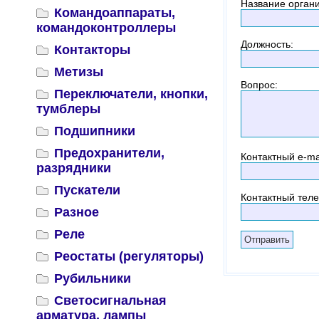
Название орган
Командоаппараты,
командоконтроллеры
Должность
:
Контакторы
Метизы
Вопрос
:
Переключатели, кнопки,
тумблеры
Подшипники
Предохранители,
Контактный
e-ma
разрядники
Пускатели
Контактный тел
Разное
Реле
Реостаты (регуляторы)
Рубильники
Светосигнальная
арматура, лампы