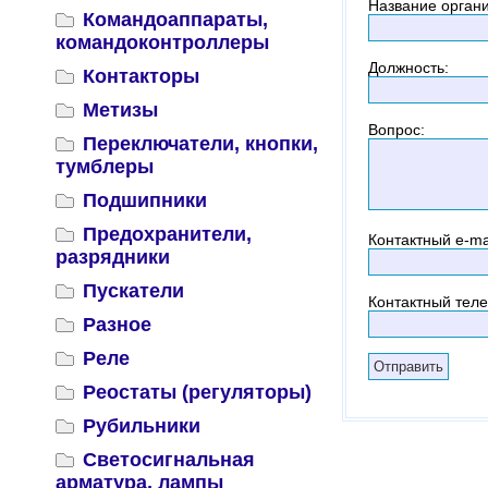
Название орган
Командоаппараты,
командоконтроллеры
Должность
:
Контакторы
Метизы
Вопрос
:
Переключатели, кнопки,
тумблеры
Подшипники
Предохранители,
Контактный
e-ma
разрядники
Пускатели
Контактный тел
Разное
Реле
Реостаты (регуляторы)
Рубильники
Светосигнальная
арматура, лампы