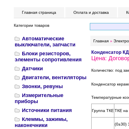
Главная страница
Оплата и доставка
К
Категории товаров
Автоматические
Главная
»
Электр
выключатели, запчасти
Конденсатор КД
Блоки резисторов,
Цена: Догово
элементы сопротивления
Датчики
Количество: под за
Двигатели, вентиляторы
Конденсатор керам
Звонки, ревуны
Измерительные
Температурные коэ
приборы
Источники питания
Группа ТКЕ
ТКЕ на
Клеммы, зажимы,
(0±30) 
наконечники