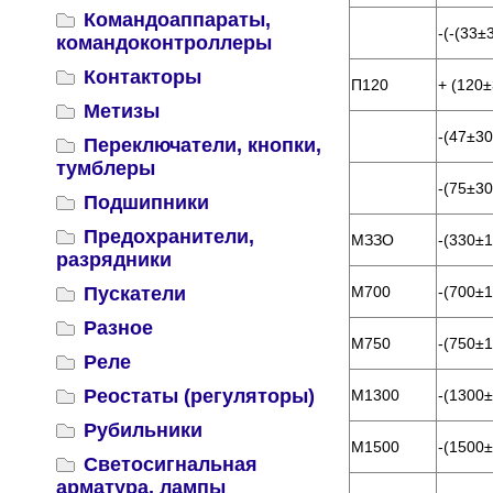
Командоаппараты,
-(-(33±3
командоконтроллеры
Контакторы
П120
+ (120±
Метизы
-(47±30
Переключатели, кнопки,
тумблеры
-(75±30)
Подшипники
Предохранители,
МЗЗО
-(330±1
разрядники
Пускатели
М700
-(700±1
Разное
М750
-(750±1
Реле
Реостаты (регуляторы)
M1300
-(1300±
Рубильники
М1500
-(1500±
Светосигнальная
арматура, лампы